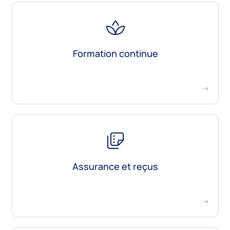
Professionnalisation
Partenaires
Formation continue
Futurs membres
Assurances
Avantages
Devenir membre
Assurance et reçus
Étudiant.es
Examen d’admission
Formation continue