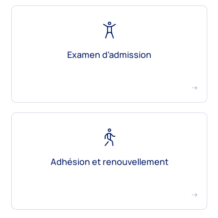
La kinésiologie
La thérapie manuelle et les exercices
thérapeutiques
Témoignages
Examen d’admission
Foire aux questions
Trouver un professionnel
L’association
Adhésion et renouvellement
Historique
Mission et vision
Conseil d’administration