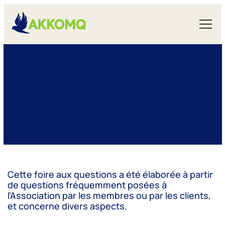
Aller
au
contenu
Foire aux questions (FAQ)
Grand public
Articles
Protection du public
Cette foire aux questions a été élaborée à partir
de questions fréquemment posées à
Faire une plainte ou un signalement
l’Association par les membres ou par les clients,
et concerne divers aspects.
Assurances