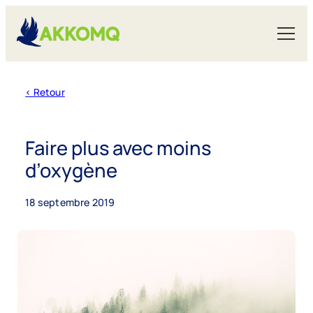
< Retour
Faire plus avec moins
Grand public
d’oxygène
Articles
18 septembre 2019
Protection du public
Faire une plainte ou un signalement
Assurances