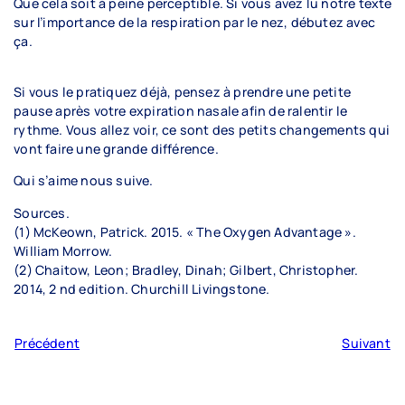
Que cela soit à peine perceptible. Si vous avez lu notre texte
Grille tarifaire
sur l’importance de la respiration par le nez, débutez avec
ça.
Foire aux questions
Si vous le pratiquez déjà, pensez à prendre une petite
pause après votre expiration nasale afin de ralentir le
Nouvelles
rythme. Vous allez voir, ce sont des petits changements qui
vont faire une grande différence.
Qui s’aime nous suive.
Congrès
Sources.
(1) McKeown, Patrick. 2015. « The Oxygen Advantage ».
William Morrow.
(2) Chaitow, Leon; Bradley, Dinah; Gilbert, Christopher.
2014, 2 nd edition. Churchill Livingstone.
Précédent
Suivant