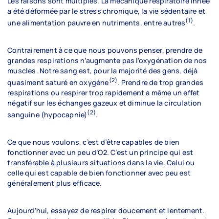
Les raisons sont multiples. La mécanique respiratoire innée
a été déformée par le stress chronique, la vie sédentaire et
Professionnalisation
(1)
une alimentation pauvre en nutriments, entre autres
.
Partenaires
Contrairement à ce que nous pouvons penser, prendre de
grandes respirations n’augmente pas l’oxygénation de nos
muscles. Notre sang est, pour la majorité des gens, déjà
Futurs membres
(2)
quasiment saturé en oxygène
. Prendre de trop grandes
respirations ou respirer trop rapidement a même un effet
négatif sur les échanges gazeux et diminue la circulation
Assurances
(2)
sanguine (hypocapnie)
.
Avantages
Ce que nous voulons, c’est d’être capables de bien
Devenir membre
fonctionner avec un peu d’O2. C’est un principe qui est
transférable à plusieurs situations dans la vie. Celui ou
Étudiant.es
celle qui est capable de bien fonctionner avec peu est
généralement plus efficace.
Examen d’admission
Formation continue
Aujourd’hui, essayez de respirer doucement et lentement.