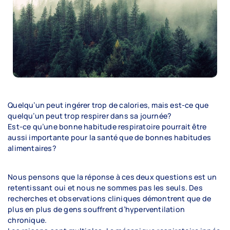
La kinésiologie
La thérapie manuelle et les exercices
thérapeutiques
Témoignages
Foire aux questions
Trouver un professionnel
Quelqu’un peut ingérer trop de calories, mais est-ce que
quelqu’un peut trop respirer dans sa journée?
Est-ce qu’une bonne habitude respiratoire pourrait être
aussi importante pour la santé que de bonnes habitudes
L’association
alimentaires?
Nous pensons que la réponse à ces deux questions est un
Historique
retentissant oui et nous ne sommes pas les seuls. Des
recherches et observations cliniques démontrent que de
Mission et vision
plus en plus de gens souffrent d’hyperventilation
chronique.
Conseil d’administration