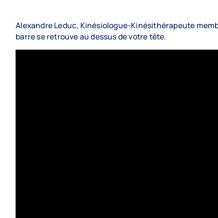
Témoignages
Alexandre Leduc, Kinésiologue-Kinésithérapeute membr
Foire aux questions
barre se retrouve au dessus de votre tête.
Trouver un professionnel
L’association
Historique
Mission et vision
Conseil d’administration
Professionnalisation
Partenaires