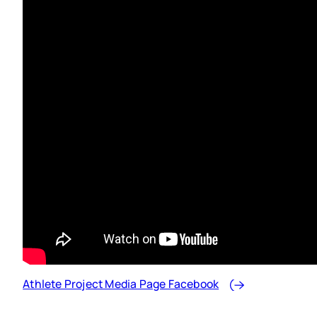
Futurs membres
Assurances
Avantages
Devenir membre
Étudiant.es
Examen d’admission
Formation continue
Grille tarifaire
Athlete Project Media Page Facebook
Foire aux questions